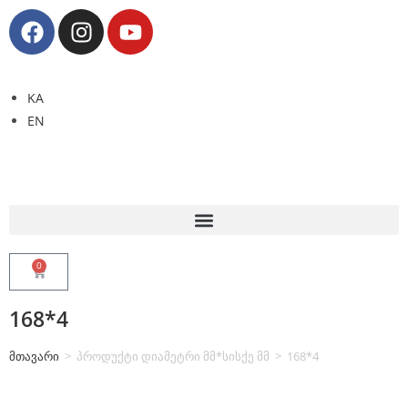
KA
EN
0
168*4
მთავარი
>
პროდუქტი დიამეტრი მმ*სისქე მმ
>
168*4