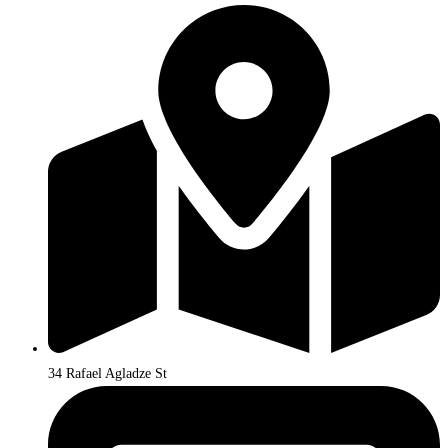
34 Rafael Agladze St