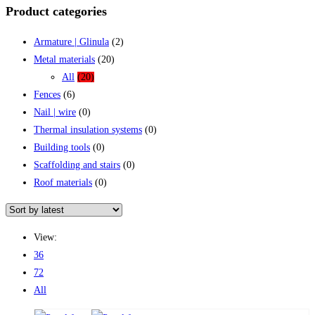
Product categories
Armature | Glinula
(2)
Metal materials
(20)
All
(20)
Fences
(6)
Nail | wire
(0)
Thermal insulation systems
(0)
Building tools
(0)
Scaffolding and stairs
(0)
Roof materials
(0)
View:
36
72
All