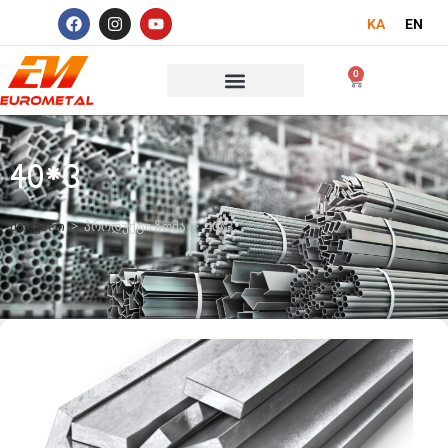
KA
EN
0
40*3
მთავარი
>
პროდუქტი ზომა
>
40*3