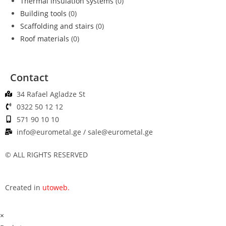
Thermal insulation systems
(0)
Building tools
(0)
Scaffolding and stairs
(0)
Roof materials
(0)
Contact
34 Rafael Agladze St
0322 50 12 12
571 90 10 10
info@eurometal.ge / sale@eurometal.ge
© ALL RIGHTS RESERVED
Created in
utoweb.
×